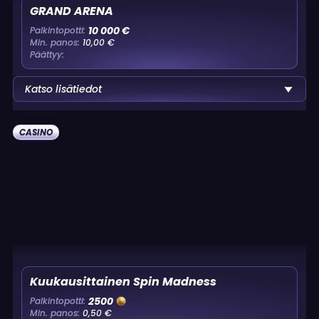
GRAND ARENA
10 000 €
Palkintopotti:
Min. panos:
10,00 €
Päättyy:
Katso lisätiedot
CASINO
Kuukausittainen Spin Madness
2500
Palkintopotti:
Min. panos:
0,50 €