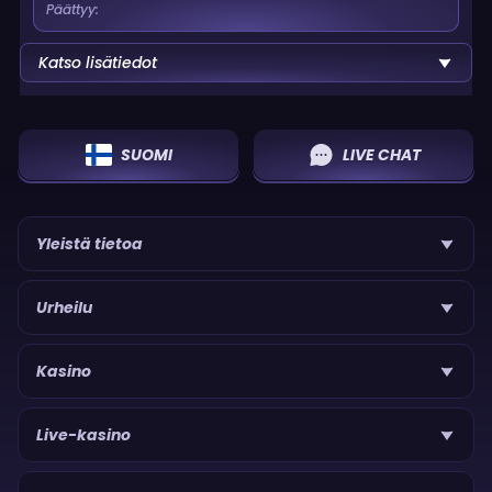
Päättyy:
Katso lisätiedot
SUOMI
LIVE CHAT
Yleistä tietoa
Urheilu
Kasino
Live-kasino