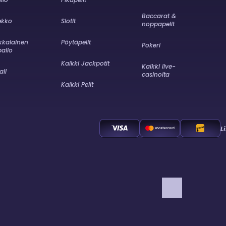
Baccarat &
ekko
Slotit
noppapelit
kkalainen
Pöytäpelit
Pokeri
allo
Kaikki Jackpotit
Kaikki live-
ll
casinolta
Kaikki Pelit
L