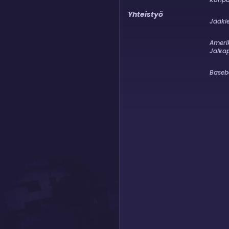
Yhteistyö
Jääki
Ameri
Jalkap
Baseba