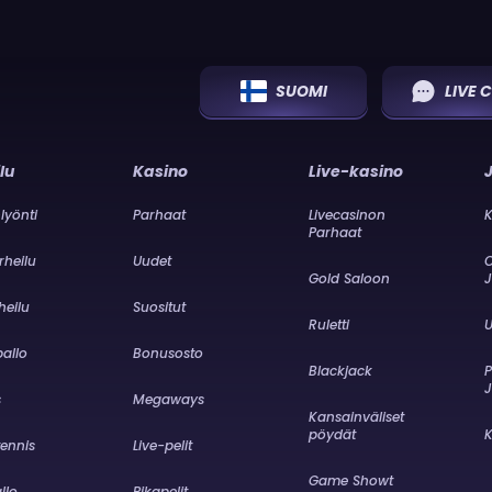
SUOMI
LIVE 
lu
Kasino
Live-kasino
lyönti
Parhaat
Livecasinon
K
Parhaat
rheilu
Uudet
Gold Saloon
J
heilu
Suositut
Ruletti
U
allo
Bonusosto
Blackjack
P
J
s
Megaways
Kansainväliset
pöydät
K
ennis
Live-pelit
Game Showt
llo
Pikapelit