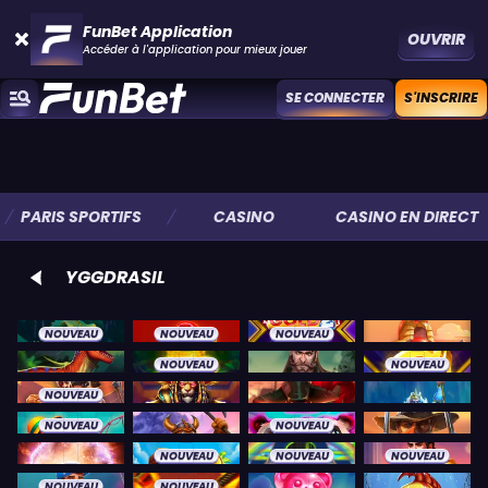
FunBet Application
OUVRIR
Accéder à l'application pour mieux jouer
SE CONNECTER
S'INSCRIRE
PARIS SPORTIFS
CASINO
CASINO EN DIRECT
YGGDRASIL
NOUVEAU
NOUVEAU
NOUVEAU
NOUVEAU
NOUVEAU
NOUVEAU
NOUVEAU
NOUVEAU
NOUVEAU
NOUVEAU
NOUVEAU
NOUVEAU
NOUVEAU