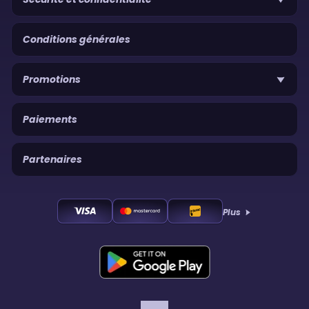
Conditions générales
Promotions
Paiements
Partenaires
Plus