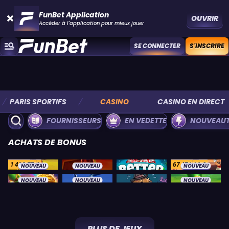
FunBet Application
OUVRIR
Accéder à l'application pour mieux jouer
SE CONNECTER
S'INSCRIRE
PARIS SPORTIFS
CASINO
CASINO EN DIRECT
FOURNISSEURS
EN VEDETTE
NOUVEAUT
ACHATS DE BONUS
1 418,77 €
67 471,16 €
NOUVEAU
NOUVEAU
NOUVEAU
NOUVEAU
NOUVEAU
NOUVEAU
NOUVEAU
NOUVEAU
NOUVEAU
NOUVEAU
NOUVEAU
NOUVEAU
NOUVEAU
NOUVEAU
NOUVEAU
NOUVEAU
NOUVEAU
PLUS DE JEUX