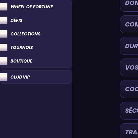
DON
WHEEL OF FORTUNE
DÉFIS
COM
COLLECTIONS
DUR
TOURNOIS
BOUTIQUE
VOS
CLUB VIP
COO
SÉC
TRA