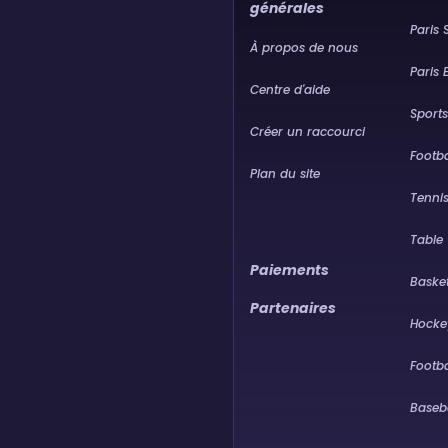
générales
Paris 
À propos de nous
Paris 
Centre d'aide
Sports
Créer un raccourci
Footba
Plan du site
Tenni
Table 
Paiements
Basket
Partenaires
Hocke
Footba
Baseba