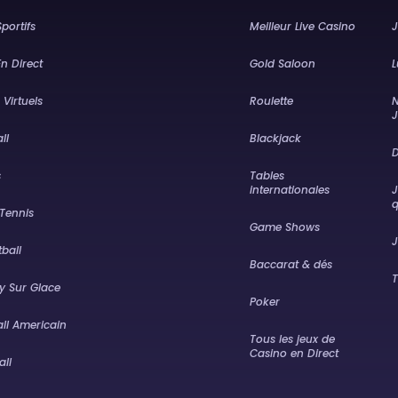
Sportifs
Meilleur Live Casino
J
En Direct
Gold Saloon
L
 Virtuels
Roulette
J
ll
Blackjack
D
s
Tables
internationales
J
q
Tennis
Game Shows
J
ball
Baccarat & dés
T
y Sur Glace
Poker
ll Americain
Tous les jeux de
Casino en Direct
ll