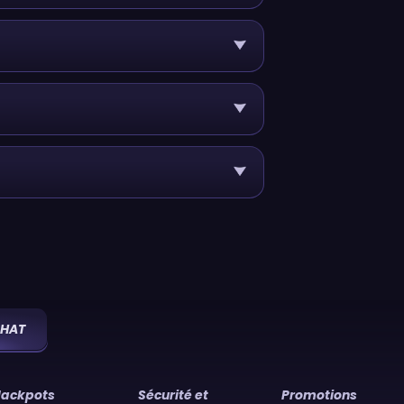
CHAT
Jackpots
Sécurité et
Promotions