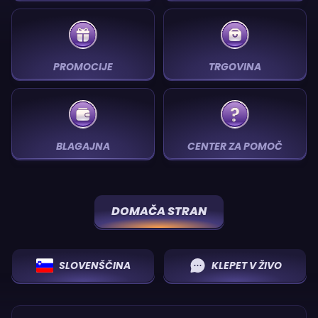
PROMOCIJE
TRGOVINA
BLAGAJNA
CENTER ZA POMOČ
DOMAČA STRAN
SLOVENŠČINA
KLEPET V ŽIVO