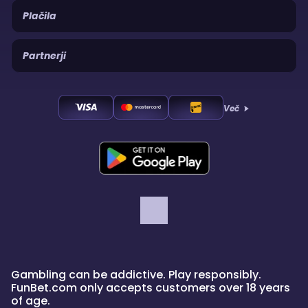
Plačila
Partnerji
Več
Gambling can be addictive. Play responsibly.
FunBet.com only accepts customers over 18 years
of age.