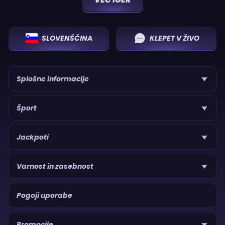
514.108,09 €
NOVO
NOVO
SLOVENŠČINA
KLEPET V ŽIVO
Splošne informacije
Šport
Jackpoti
Varnost in zasebnost
Pogoji uporabe
Promocije