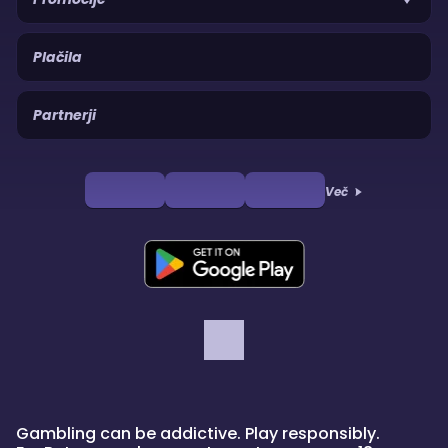
Plačila
Partnerji
Več
Gambling can be addictive. Play responsibly.