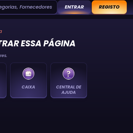
egorias, Fornecedores
ENTRAR
REGISTO
a
RAR ESSA PÁGINA
res.
CAIXA
CENTRAL DE
AJUDA