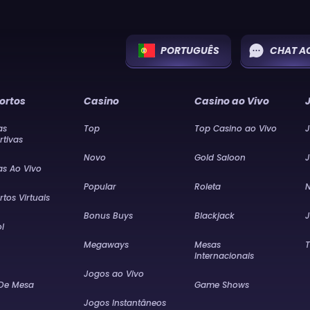
PORTUGUÊS
CHAT A
ortos
Casino
Casino ao Vivo
as
Top
Top Casino ao Vivo
J
rtivas
Novo
Gold Saloon
J
as Ao Vivo
Popular
Roleta
N
tos Virtuais
Bonus Buys
Blackjack
J
l
Megaways
Mesas
T
Internacionais
Jogos ao Vivo
 De Mesa
Game Shows
Jogos Instantâneos