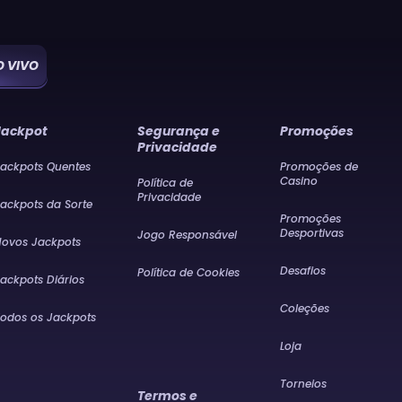
O VIVO
Jackpot
Segurança e
Promoções
Privacidade
ackpots Quentes
Promoções de
Casino
Política de
Privacidade
ackpots da Sorte
Promoções
Desportivas
Jogo Responsável
ovos Jackpots
Desafios
Política de Cookies
ackpots Diários
Coleções
odos os Jackpots
Loja
Torneios
Termos e