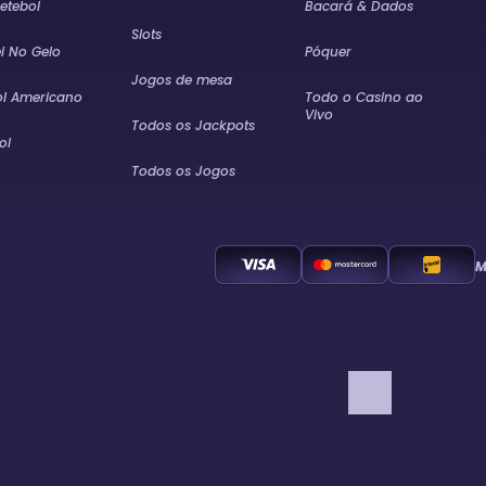
etebol
Bacará & Dados
Slots
i No Gelo
Póquer
Jogos de mesa
ol Americano
Todo o Casino ao
Vivo
Todos os Jackpots
ol
Todos os Jogos
M