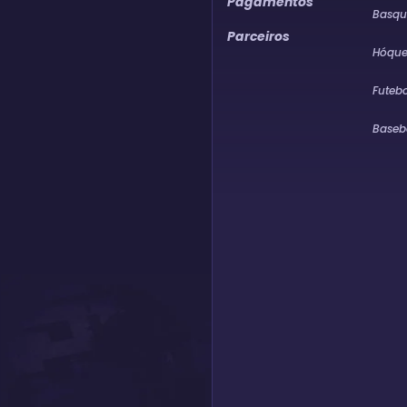
Pagamentos
Basqu
Parceiros
Hóque
Futeb
Baseb