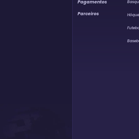
Pagamentos
Basqu
Parceiros
Hóque
Futeb
Baseb