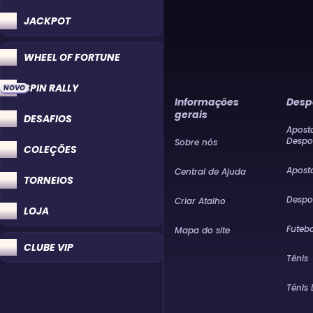
JACKPOT
WHEEL OF FORTUNE
SPIN RALLY
NOVO
Informações
Desp
gerais
DESAFIOS
Apost
Despo
Sobre nós
COLEÇÕES
Apost
Central de Ajuda
TORNEIOS
Despor
Criar Atalho
LOJA
Futebo
Mapa do site
CLUBE VIP
Ténis
Ténis