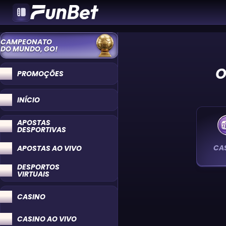
CAMPEONATO
DO MUNDO, GO!
O
PROMOÇÕES
INÍCIO
APOSTAS
DESPORTIVAS
CA
APOSTAS AO VIVO
DESPORTOS
VIRTUAIS
CASINO
CASINO AO VIVO