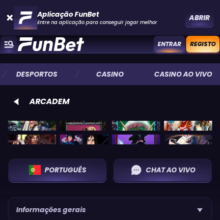
Aplicação FunBet
ABRIR
Entre na aplicação para conseguir jogar melhor
ENTRAR
REGISTO
DESPORTOS
CASINO
CASINO AO VIVO
ARCADEM
PORTUGUÊS
CHAT AO VIVO
Informações gerais