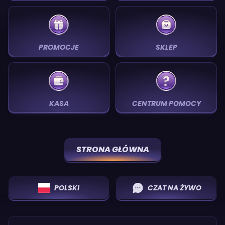
PROMOCJE
SKLEP
KASA
CENTRUM POMOCY
STRONA GŁÓWNA
POLSKI
CZAT NA ŻYWO