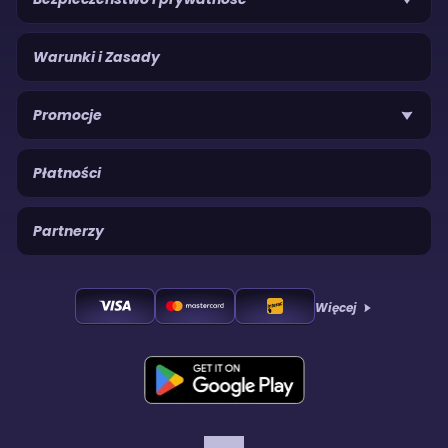
Warunki i Zasady
Promocje
Płatności
Partnerzy
Więcej