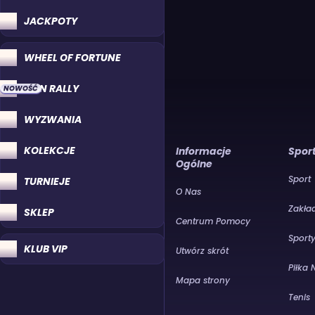
JACKPOTY
WHEEL OF FORTUNE
SPIN RALLY
NOWOŚĆ
WYZWANIA
KOLEKCJE
Informacje
Spor
Ogólne
Sport
TURNIEJE
O Nas
Zakła
SKLEP
Centrum Pomocy
Sporty
KLUB VIP
Utwórz skrót
Piłka
Mapa strony
Tenis