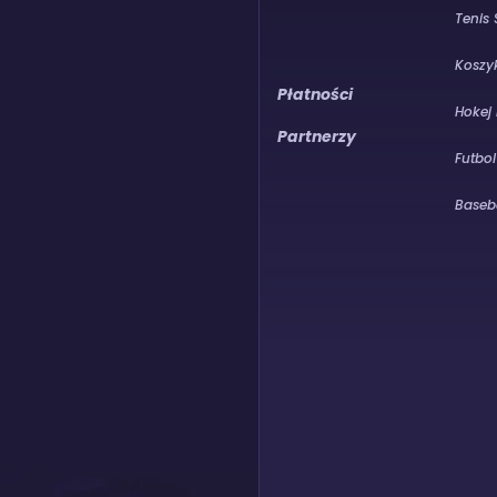
Tenis 
Koszy
Płatności
Hokej 
Partnerzy
Futbo
Baseba