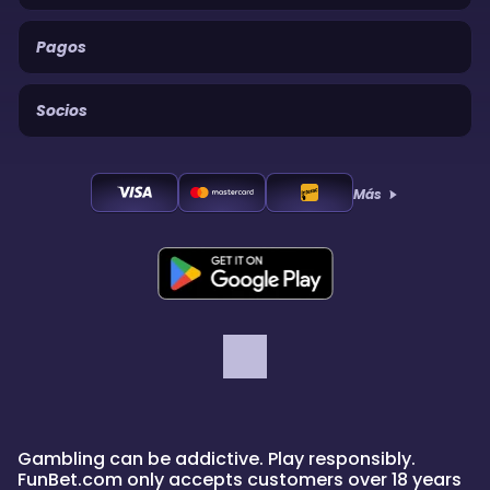
Pagos
Socios
Más
Gambling can be addictive. Play responsibly.
FunBet.com only accepts customers over 18 years