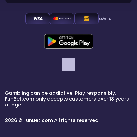
Más
Gambling can be addictive. Play responsibly.
FunBet.com only accepts customers over 18 years
of age.
2026 © FunBet.com All rights reserved.