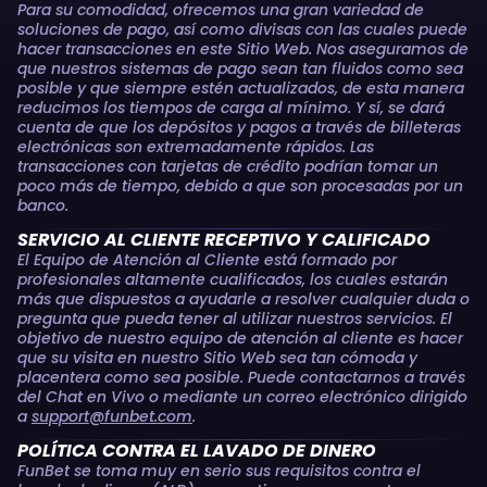
Para su comodidad, ofrecemos una gran variedad de
soluciones de pago, así como divisas con las cuales puede
hacer transacciones en este Sitio Web. Nos aseguramos de
que nuestros sistemas de pago sean tan fluidos como sea
posible y que siempre estén actualizados, de esta manera
reducimos los tiempos de carga al mínimo. Y sí, se dará
cuenta de que los depósitos y pagos a través de billeteras
electrónicas son extremadamente rápidos. Las
transacciones con tarjetas de crédito podrían tomar un
poco más de tiempo, debido a que son procesadas por un
banco.
SERVICIO AL CLIENTE RECEPTIVO Y CALIFICADO
El Equipo de Atención al Cliente está formado por
profesionales altamente cualificados, los cuales estarán
más que dispuestos a ayudarle a resolver cualquier duda o
pregunta que pueda tener al utilizar nuestros servicios. El
objetivo de nuestro equipo de atención al cliente es hacer
que su visita en nuestro Sitio Web sea tan cómoda y
placentera como sea posible. Puede contactarnos a través
del Chat en Vivo o mediante un correo electrónico dirigido
a
support@funbet.com
.
POLÍTICA CONTRA EL LAVADO DE DINERO
FunBet se toma muy en serio sus requisitos contra el