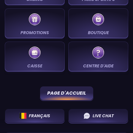
PROMOTIONS
BOUTIQUE
CAISSE
CENTRE D'AIDE
PAGE D'ACCUEIL
FRANÇAIS
LIVE CHAT