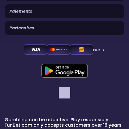
Paiements
Partenaires
Plus
Gambling can be addictive. Play responsibly.
FunBet.com only accepts customers over 18 years