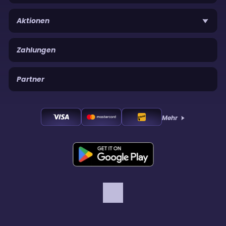
Aktionen
Zahlungen
Partner
Mehr