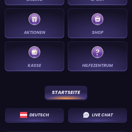
AKTIONEN
SHOP
KASSE
HILFEZENTRUM
STARTSEITE
DEUTSCH
LIVE CHAT