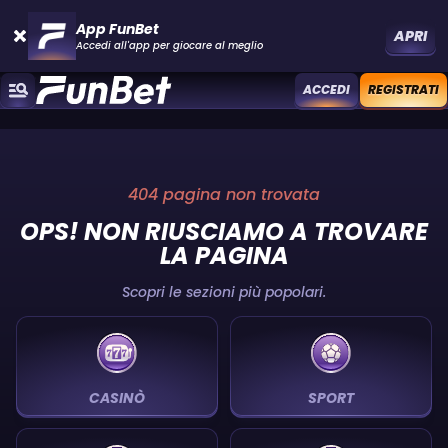
App FunBet
APRI
Accedi all'app per giocare al meglio
ACCEDI
REGISTRATI
404 pagina non trovata
OPS! NON RIUSCIAMO A TROVARE
LA PAGINA
Scopri le sezioni più popolari.
CASINÒ
SPORT