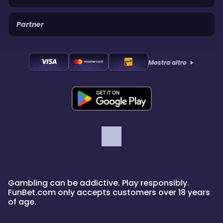
Partner
Mostra altro
Gambling can be addictive. Play responsibly.
FunBet.com only accepts customers over 18 years
of age.