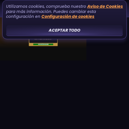
Utilizamos cookies, comprueba nuestro
Aviso de Cookies
para más información. Puedes cambiar esta
configuración en
Configuración de cookies
ACEPTAR TODO