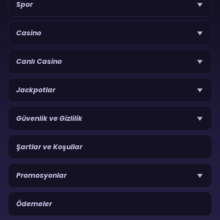
Spor
Casino
Canlı Casino
Jackpotlar
Güvenlik ve Gizlilik
Şartlar ve Koşullar
Promosyonlar
Ödemeler