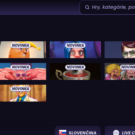
Hry, kategórie, p
NOVINKA
NOVINKA
NOVINKA
NOVINKA
NOVIN
NOVINKA
SLOVENČINA
LIVE 