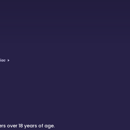
iac
s over 18 years of age.