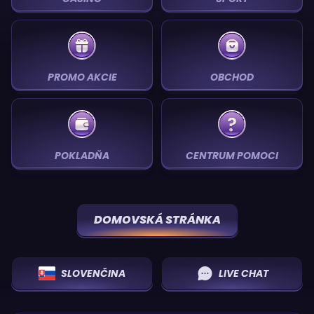
PROMO AKCIE
OBCHOD
POKLADŇA
CENTRUM POMOCI
DOMOVSKÁ STRÁNKA
SLOVENČINA
LIVE CHAT