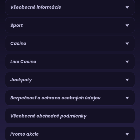
Všeobecné informácie
Šport
Casino
Live Casino
Jackpoty
Bezpečnosť a ochrana osobných údajov
Všeobecné obchodné podmienky
Promo akcie