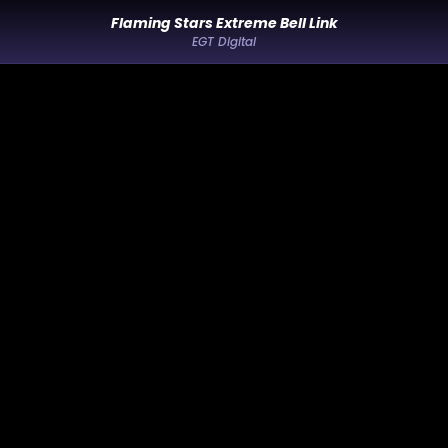
Flaming Stars Extreme Bell Link
EGT Digital