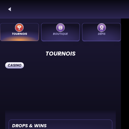
TOURNOIS
BOUTIQUE
DÉFIS
TOURNOIS
CASINO
DROPS & WINS