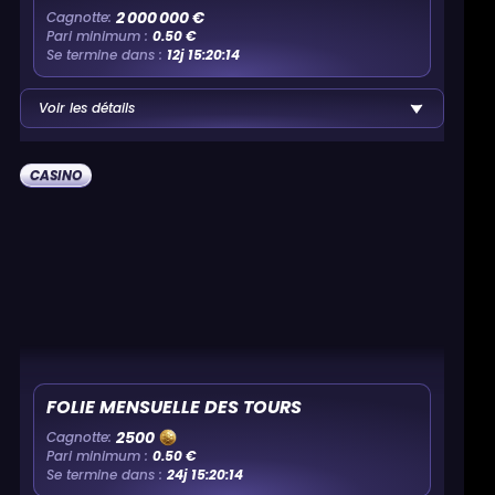
2 000 000 €
Cagnotte:
Pari minimum :
0.50 €
Se termine dans :
12j 15:20:14
Voir les détails
CASINO
FOLIE MENSUELLE DES TOURS
2500
Cagnotte:
Pari minimum :
0.50 €
Se termine dans :
24j 15:20:14