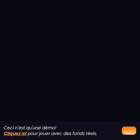
Ceci n'est qu'une démo!
Cliquez ici
pour jouer avec des fonds réels.