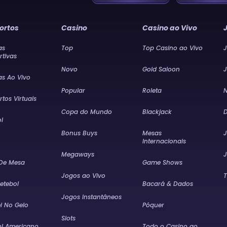
ortos
Casino
Casino ao Vivo
as
Top
Top Casino ao Vivo
J
rtivas
Novo
Gold Saloon
J
as Ao Vivo
Popular
Roleta
N
tos Virtuais
Copa do Mundo
Blackjack
D
l
Bonus Buys
Mesas
J
Internacionais
Megaways
J
 De Mesa
Game Shows
Jogos ao Vivo
T
etebol
Bacará & Dados
Jogos Instantâneos
i No Gelo
Póquer
Slots
ol Americano
Todo o Casino ao