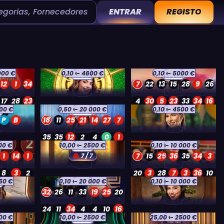
egorias, Fornecedores
ENTRAR
REGISTO
000 €
0,10 €
- 4600 €
0,10 €
- 5000 €
NOVO
NOVO
12
1
34
7
22
13
15
28
9
26
17
28
23
4
30
5
23
33
34
16
00 €
0,50 €
- 20 000 €
0,10 €
- 4500 €
O
NOVO
26
24
24
28
14
28
19
24
P
B
18
11
25
21
14
27
7
35
35
12
2
4
0
1
00 €
10,00 €
- 2500 €
0,10 €
- 10 000 €
NOVO
6
30
28
24
2
32
1
14
1
7
15
25
36
35
34
3
7 / 7
8
3
2
20
3
28
7
3
36
10
150 €
0,10 €
- 20 000 €
0,10 €
- 10 000 €
O
30
2
16
35
16
7
10
10
32
26
11
33
19
25
20
24
11
34
4
4
10
16
000 €
10,00 €
- 2500 €
25,00 €
- 2500 €
NOVO