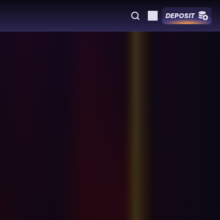
DEPOSIT