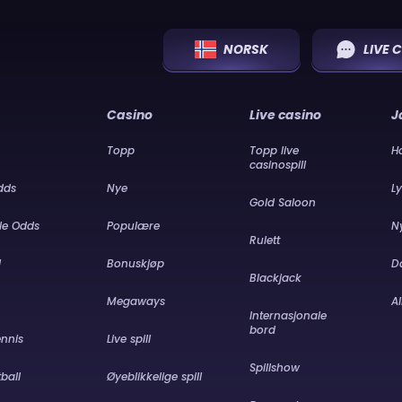
NORSK
LIVE 
Casino
Live casino
J
Topp
Topp live
H
casinospill
dds
Nye
L
Gold Saloon
lle Odds
Populære
N
Rulett
l
Bonuskjøp
D
Blackjack
Megaways
Al
Internasjonale
bord
nnis
Live spill
Spillshow
ball
Øyeblikkelige spill