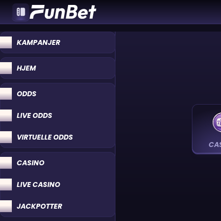
KAMPANJER
HJEM
ODDS
LIVE ODDS
VIRTUELLE ODDS
CA
CASINO
LIVE CASINO
JACKPOTTER