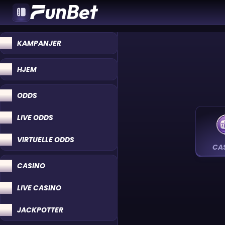
KAMPANJER
HJEM
ODDS
LIVE ODDS
VIRTUELLE ODDS
CA
CASINO
LIVE CASINO
JACKPOTTER