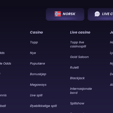
NORSK
LIVE 
Casino
Live casino
J
Topp
Topp live
H
casinospill
dds
Nye
L
Gold Saloon
lle Odds
Populære
N
Rulett
l
Bonuskjøp
D
Blackjack
Megaways
Al
Internasjonale
bord
nnis
Live spill
Spillshow
ball
Øyeblikkelige spill