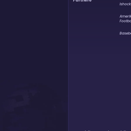
Partnere
Ishoc
Ameri
Footba
Baseba