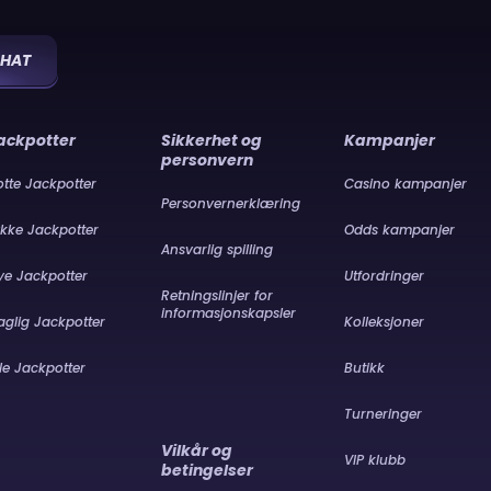
CHAT
ackpotter
Sikkerhet og
Kampanjer
personvern
otte Jackpotter
Casino kampanjer
Personvernerklæring
ykke Jackpotter
Odds kampanjer
Ansvarlig spilling
ye Jackpotter
Utfordringer
Retningslinjer for
informasjonskapsler
aglig Jackpotter
Kolleksjoner
le Jackpotter
Butikk
Turneringer
Vilkår og
VIP klubb
betingelser