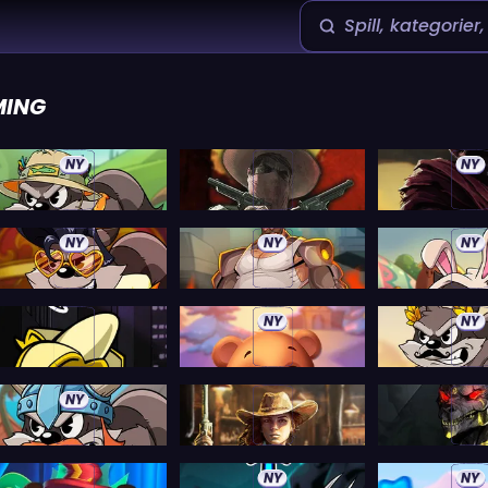
Spill, kategorier
ING
NY
NY
NY
NY
NY
NY
NY
NY
NY
NY