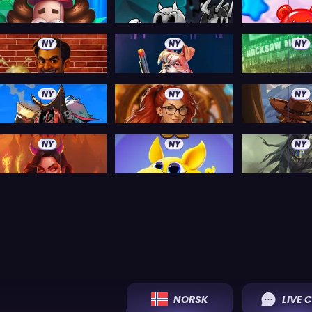
NY
NY
NY
NY
NY
NY
NY
NY
NY
NORSK
LIVE 