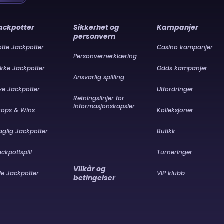
ackpotter
Sikkerhet og
Kampanjer
personvern
otte Jackpotter
Casino kampanjer
Personvernerklæring
ykke Jackpotter
Odds kampanjer
Ansvarlig spilling
ye Jackpotter
Utfordringer
Retningslinjer for
informasjonskapsler
rops & Wins
Kolleksjoner
aglig Jackpotter
Butikk
ckpottspill
Turneringer
Vilkår og
le Jackpotter
VIP klubb
betingelser