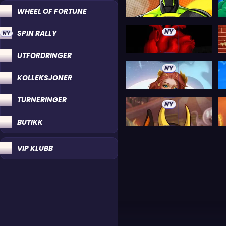
WHEEL OF FORTUNE
NY
SPIN RALLY
NY
UTFORDRINGER
NY
KOLLEKSJONER
TURNERINGER
NY
BUTIKK
VIP KLUBB