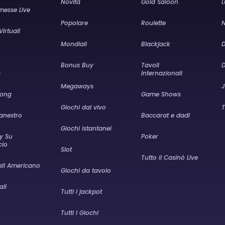
Novità
Gold Saloon
L
esse Live
Popolare
Roulette
N
Virtuali
Mondiali
Blackjack
D
Bonus Buy
Tavoli
D
s
internazionali
Megaways
J
Pong
Game Shows
Giochi dal vivo
T
anestro
Baccarat e dadi
Giochi istantanei
y Su
Poker
cio
Slot
Tutto il Casinò Live
all Americano
Giochi da tavolo
ll
Tutti i jackpot
Tutti i Giochi