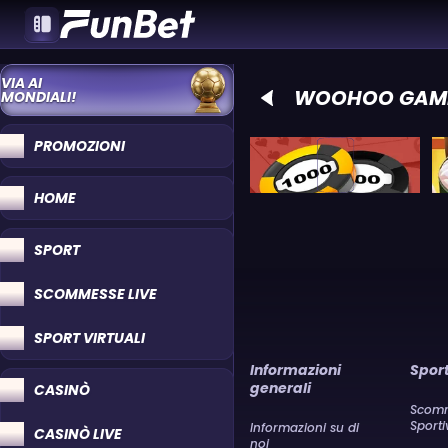
VIA AI
WOOHOO GAM
MONDIALI!
PROMOZIONI
HOME
SPORT
SCOMMESSE LIVE
SPORT VIRTUALI
Informazioni
Spor
generali
CASINÒ
Scom
Sporti
Informazioni su di
CASINÒ LIVE
noi