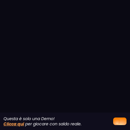
Questa è solo una Demo!
Clicca qui
per giocare con saldo reale.