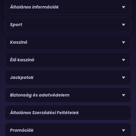
Általános információk
Sport
Kaszinó
Élő kaszinó
Jackpotok
Biztonság és adatvédelem
Általános Szerződési Feltételek
Promóciók