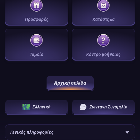
Προσφορές
Κατάστημα
Ταμείο
Κέντρο βοήθειας
Αρχική σελίδα
Ελληνικά
Ζωντανή Συνομιλία
Γενικές πληροφορίες