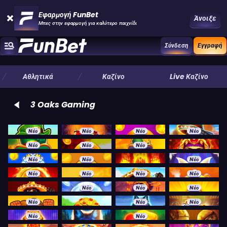
Εφαρμογή FunBet
Άνοιξε
Μπες στην εφαρμογή για καλύτερο παιχνίδι
Σύνδεση
Εγγραφή
Αθλητικά
Καζίνο
Live Καζίνο
3 Oaks Gaming
Nέο
Nέο
Nέο
Nέο
Nέο
Nέο
Nέο
Nέο
Nέο
Nέο
Nέο
Nέο
Nέο
Nέο
Nέο
Nέο
Nέο
Nέο
Nέο
Nέο
Nέο
Nέο