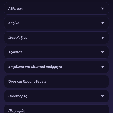
Αθλητικά
Καζίνο
Live Καζίνο
Τζάκποτ
Ασφάλεια και Ιδιωτικό απόρρητο
Όροι και Προϋποθέσεις
Προσφορές
Πληρωμές