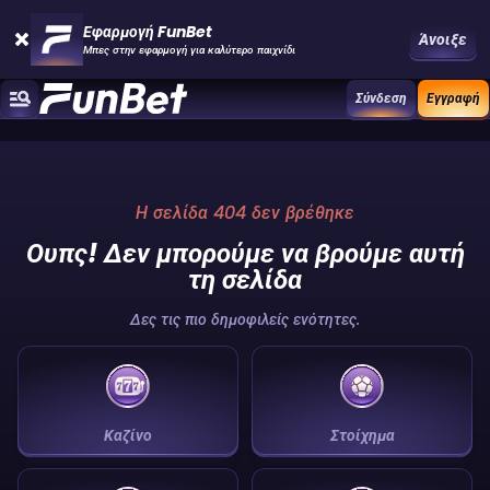
Εφαρμογή FunBet
Άνοιξε
Μπες στην εφαρμογή για καλύτερο παιχνίδι
Σύνδεση
Εγγραφή
Η σελίδα 404 δεν βρέθηκε
Ουπς! Δεν μπορούμε να βρούμε αυτή
τη σελίδα
Δες τις πιο δημοφιλείς ενότητες.
Καζίνο
Στοίχημα