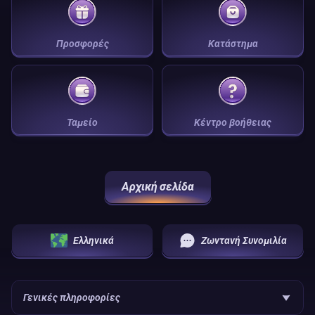
Προσφορές
Κατάστημα
Ταμείο
Κέντρο βοήθειας
Αρχική σελίδα
Ελληνικά
Ζωντανή Συνομιλία
Γενικές πληροφορίες