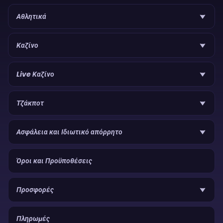
Αθλητικά
Καζίνο
Live Καζίνο
Τζάκποτ
Ασφάλεια και Ιδιωτικό απόρρητο
Όροι και Προϋποθέσεις
Προσφορές
Πληρωμές