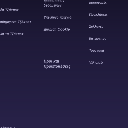
προσωπικών
προσφορές
δεδομένων
έα Τζάκποτ
Προκλήσεις
Υπεύθυνο παιχνίδι
αθημερινά Τζάκποτ
Συλλογές
Δήλωση Cookie
λα τα Τζάκποτ
Κατάστημα
Τουρνουά
Όροι και
VIP club
Προϋποθέσεις