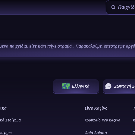
Παιχνίδ
μενα παιχνίδια, είτε κάτι πήγε στραβά... Παρακαλούμε, επέστρεψε αργό
Ελληνικά
Ζωντανή Σ
ικά
Live Καζίνο
κό Στοίχημα
Κορυφαίο live καζίνο
Κ
τοίχημα
Gold Saloon
Τ