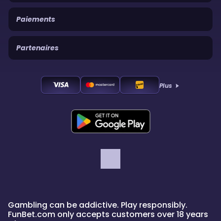
Paiements
Partenaires
Plus
Gambling can be addictive. Play responsibly.
FunBet.com only accepts customers over 18 years