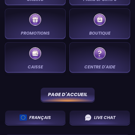
PROMOTIONS
BOUTIQUE
CAISSE
CENTRE D'AIDE
PAGE D'ACCUEIL
FRANÇAIS
LIVE CHAT