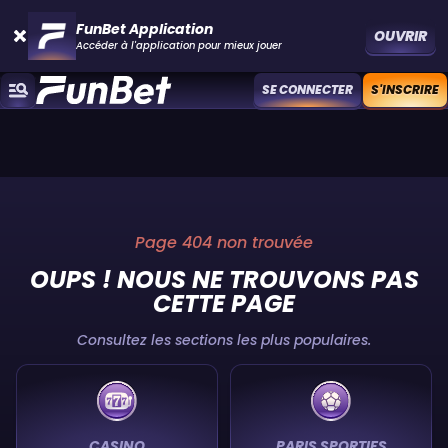
FunBet Application
OUVRIR
Accéder à l'application pour mieux jouer
SE CONNECTER
S'INSCRIRE
Page 404 non trouvée
OUPS ! NOUS NE TROUVONS PAS
CETTE PAGE
Consultez les sections les plus populaires.
CASINO
PARIS SPORTIFS