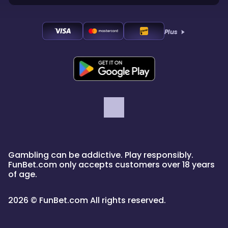
Plus
Gambling can be addictive. Play responsibly.
FunBet.com only accepts customers over 18 years
of age.
2026 © FunBet.com All rights reserved.