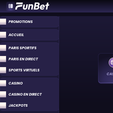
PROMOTIONS
ACCUEIL
PARIS SPORTIFS
PARIS EN DIRECT
SPORTS VIRTUELS
CA
CASINO
CASINO EN DIRECT
JACKPOTS