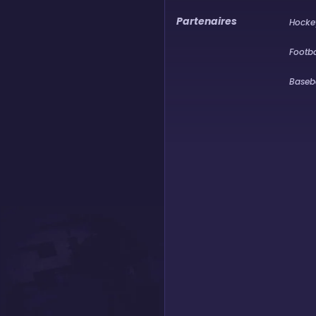
Partenaires
Hocke
Footba
Baseba