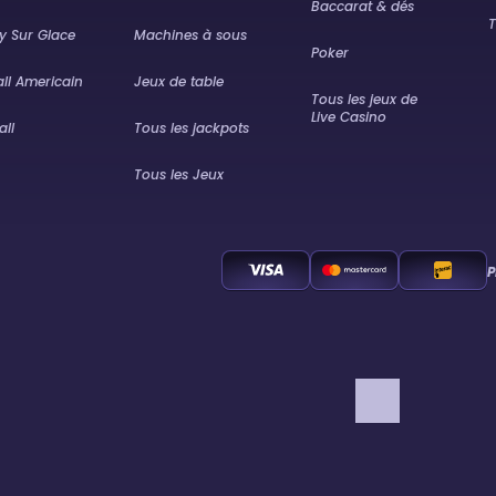
Baccarat & dés
T
y Sur Glace
Machines à sous
Poker
ll Americain
Jeux de table
Tous les jeux de
Live Casino
ll
Tous les jackpots
Tous les Jeux
P