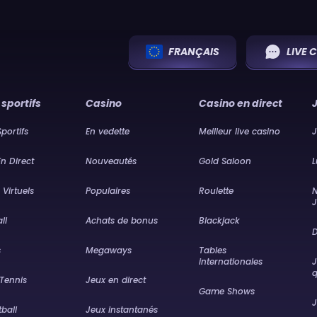
FRANÇAIS
LIVE 
 sportifs
Casino
Casino en direct
Sportifs
En vedette
Meilleur live casino
J
En Direct
Nouveautés
Gold Saloon
L
 Virtuels
Populaires
Roulette
J
ll
Achats de bonus
Blackjack
D
s
Megaways
Tables
internationales
J
q
Tennis
Jeux en direct
Game Shows
J
ball
Jeux instantanés