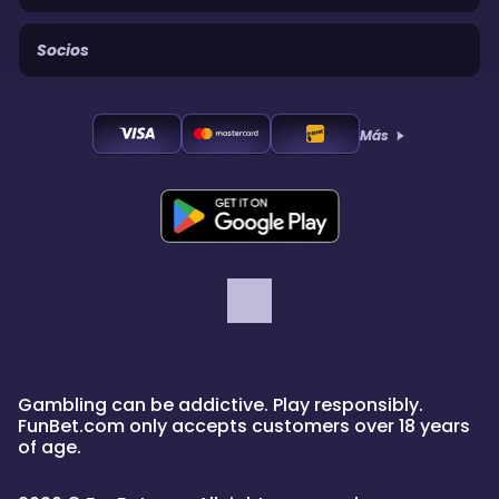
Socios
Más
Gambling can be addictive. Play responsibly.
FunBet.com only accepts customers over 18 years
of age.