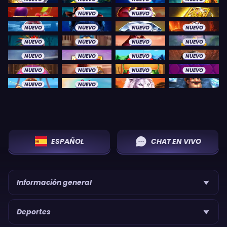
NUEVO
NUEVO
NUEVO
NUEVO
NUEVO
NUEVO
NUEVO
NUEVO
NUEVO
NUEVO
NUEVO
NUEVO
NUEVO
NUEVO
NUEVO
NUEVO
NUEVO
NUEVO
NUEVO
NUEVO
ESPAÑOL
CHAT EN VIVO
Información general
Deportes