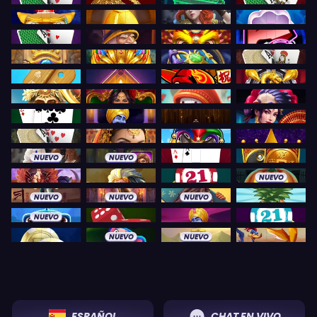
NUEVO
NUEVO
NUEVO
NUEVO
NUEVO
NUEVO
NUEVO
NUEVO
NUEVO
ESPAÑOL
CHAT EN VIVO