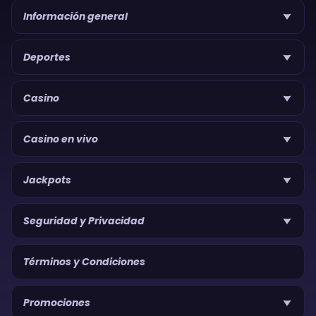
Información general
Deportes
Casino
Casino en vivo
Jackpots
Seguridad y Privacidad
Términos y Condiciones
Promociones