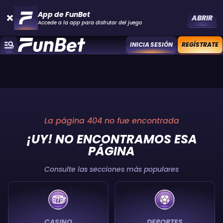
App de FunBet
ABRIR
Accede a la app para disfrutar del juego
INICIA SESIÓN
REGÍSTRATE
La página 404 no fue encontrada
¡UY! NO ENCONTRAMOS ESA
PÁGINA
Consulte las secciones más populares
CASINO
DEPORTES