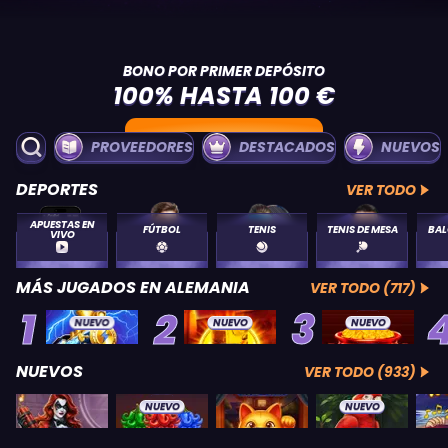
BONO POR PRIMER DEPÓSITO
100% HASTA 100 €
UNIRSE AHORA
PROVEEDORES
DESTACADOS
NUEVOS
DEPORTES
VER TODO
APUESTAS EN
FÚTBOL
TENIS
TENIS DE MESA
BA
VIVO
MÁS JUGADOS EN ALEMANIA
VER TODO (717)
1
2
3
NUEVO
NUEVO
NUEVO
NUEVOS
VER TODO (933)
NUEVO
NUEVO