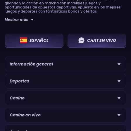
girando y la acción en marcha con increíbles juegos y
oportunidades de apuestas deportivas. Apuesta en los mejores
juegos y deportes con fantásticos bonos y ofertas
Mejora tu experiencia de apuestas con herramientas avanzadas
Mostrar más
como acumuladores y creadores de apuestas. Apuesta en tus
deportes favoritos, eventos en vivo, deportes electrónicos e
incluso en eventos de votación pública. Explora el casino en línea y
realiza apuestas en juegos de mesa, juegos en vivo y
tragamonedas
ESPAÑOL
CHAT EN VIVO
Únete a torneos especiales y desafíos para demostrar tu
experiencia en apuestas y competir por grandes recompensas
¡En Funbet, la diversión de las apuestas nunca se detiene!
Información general
Funbet casino en línea: tu destino preferido
Deja que Funbet te traiga la mejor experiencia de casino. ¿Por qué
luchar contra el tráfico pesado cuando puedes jugar tus juegos de
Deportes
casino favoritos desde la comodidad de tu hogar y disfrutar de
más privacidad y opciones que nunca antes?
Aprovecha los bonos y promociones para mejorar tu experiencia de
Casino
apuestas.
Funbet ofrece una variedad de categorías de casino, incluyendo:
Casino en vivo
Tragaperras
Jackpots
Juegos de mesa
Mesas en vivo