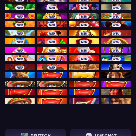
NEU
NEU
NEU
NEU
NEU
NEU
NEU
NEU
NEU
NEU
NEU
NEU
NEU
NEU
NEU
NEU
NEU
NEU
NEU
NEU
NEU
NEU
NEU
NEU
NEU
NEU
NEU
NEU
NEU
NEU
DEUTSCH
LIVE CHAT