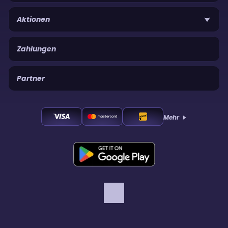
Aktionen
Zahlungen
Partner
Mehr