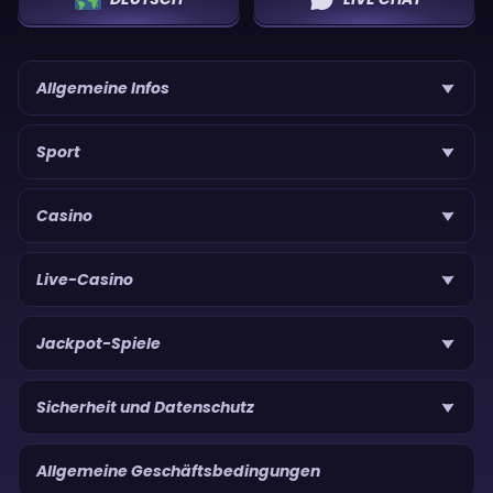
Allgemeine Infos
Sport
Casino
Live-Casino
Jackpot-Spiele
Sicherheit und Datenschutz
Allgemeine Geschäftsbedingungen