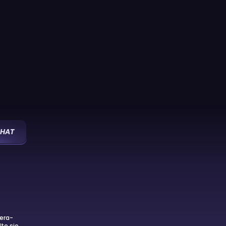
CHAT
era-
lte sie