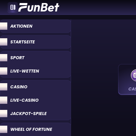
AKTIONEN
STARTSEITE
SPORT
LIVE-WETTEN
CASINO
CA
LIVE-CASINO
JACKPOT-SPIELE
WHEEL OF FORTUNE